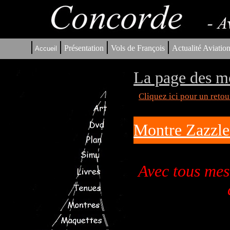
|
|
|
|
Présentation
Vols de François
Actualité Aviatio
Accueil
La page des m
Cliquez ici pour un reto
Montre Zazzle 
Avec tous mes