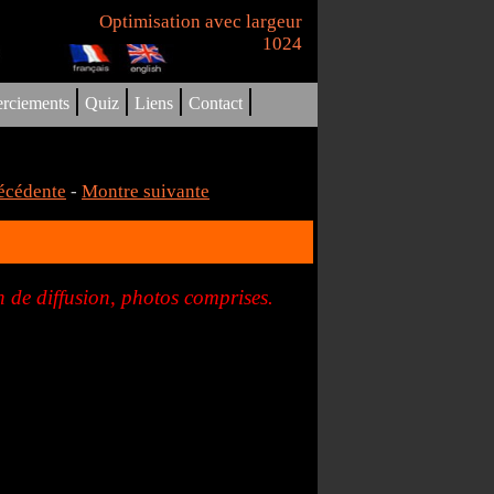
Optimisation avec largeur
1024
|
|
|
|
rciements
Quiz
Liens
Contact
écédente
-
Montre suivante
 de diffusion, photos comprises.