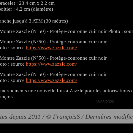
Bracelet : 23,4 cm x 2,2 cm
Boitier : 4,2 cm (diamètre)
anche jusqu'à 3 ATM (30 mètres)
Photo : sou
oto : source
https://www.zazzle.com/
oto : source
https://www.zazzle.com/
oto : source
https://www.zazzle.com/
merciements une nouvelle fois à Zazzle pour les autorisations 
ançois
13/05/2020
tes depuis 2011 / © FrançoisS / Dernières modifi