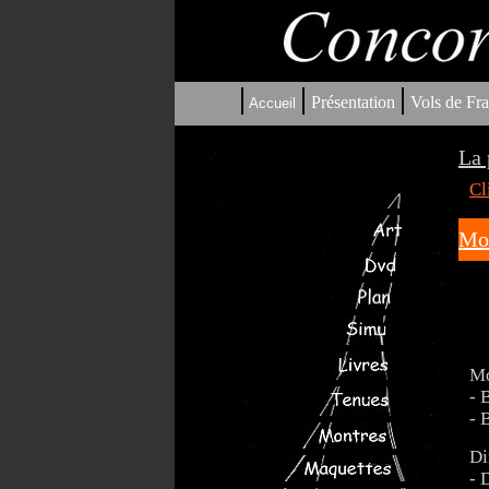
|
|
|
Présentation
Vols de Fra
Accueil
La 
Cl
Mon
Mo
- 
- 
Di
- 