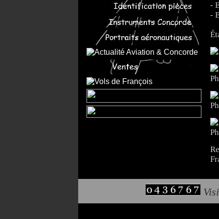
- 
- 
Ét
Ph
Ph
Ph
Re
Fr
Visi