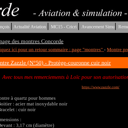
|
|
|
|
nçois
Actualité Aviation
MC15 - Cricri
Avancement Simu
Reme
page des montres Concorde
iquez ici pour un retour sommaire : page "montres"
-
Montre pr
tre Zazzle (N°50) - Protège-couronne cuir noir
Avec tous mes remerciements à Loïc pour son autorisation
https://www.zazzle.com/
ntre à quartz pour hommes
Boitier : acier mat inoxydable noir
Bracelet : cuir noir
mensions :
Devant : 3,17 cm (diamètre)