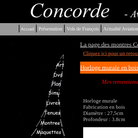
|
|
|
|
Présentation
Vols de François
Actualité Aviatio
Accueil
La page des montres C
Cliquez ici pour un reto
Horloge murale en boi
Mes remerciemen
Horloge murale
Fabrication en bois
Diamètre : 27,5cm
Profondeur : 3.8cm