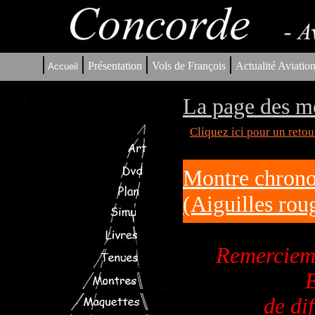
|
|
|
|
Présentation
Vols de François
Actualité Aviatio
Accueil
La page des m
Cliquez ici pour un reto
Montre chrono
(Aiguilles rou
Remerciem
E
de di