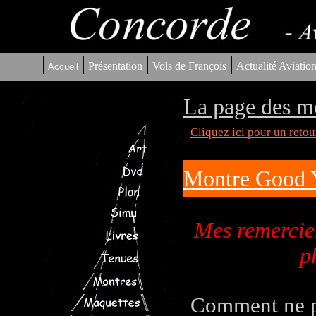
|
|
|
|
Présentation
Vols de François
Actualité Aviatio
Accueil
La page des m
Cliquez ici pour un reto
Montre Good 
Mes remercie
p
Comment ne pa