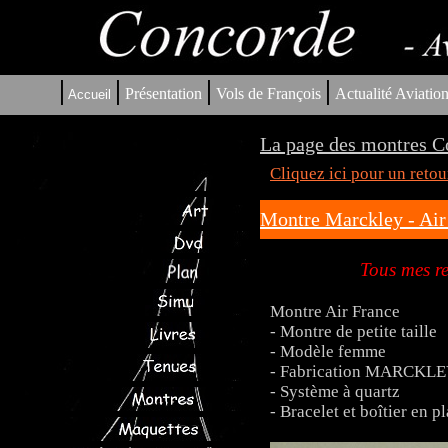
|
|
|
|
Présentation
Vols de François
Actualité Aviatio
Accueil
La page des montres C
Cliquez ici pour un reto
Montre Marckley - Air 
Tous mes re
Montre Air France
- Montre de petite taille
- Modèle femme
- Fabrication MARCKL
- Système à quartz
- Bracelet et boîtier en p