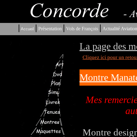
|
|
|
|
Présentation
Vols de François
Actualité Aviatio
Accueil
La page des m
Cliquez ici pour un reto
Montre Manat
Mes remerci
aut
Montre design