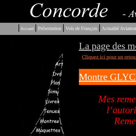
|
|
|
|
Présentation
Vols de François
Actualité Aviatio
Accueil
La page des m
Cliquez ici pour un reto
Montre GLY
Mes reme
l’autor
Remer