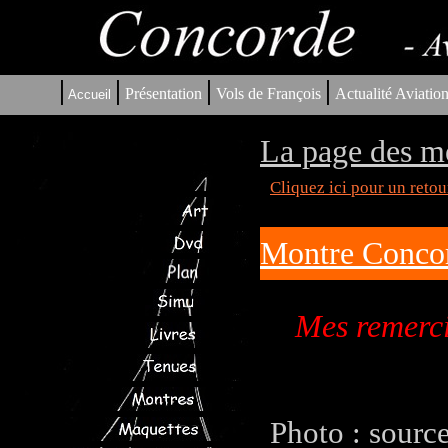
|
|
|
|
Présentation
Vols de François
Actualité Aviatio
Accueil
La page des m
Cliquez ici pour un reto
Montre Concor
Mes remerci
Photo : sourc