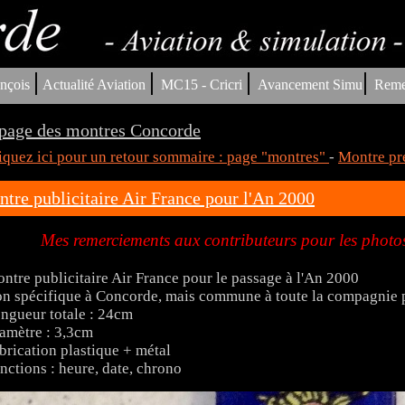
|
|
|
|
nçois
Actualité Aviation
MC15 - Cricri
Avancement Simu
Reme
page des montres Concorde
iquez ici pour un retour sommaire : page "montres"
-
Montre pr
tre publicitaire Air France pour l'An 2000
Mes remerciements aux contributeurs pour les photos
ntre publicitaire Air France pour le passage à l'An 2000
n spécifique à Concorde, mais commune à toute la compagnie p
ngueur totale : 24cm
amètre : 3,3cm
brication plastique + métal
nctions : heure, date, chrono