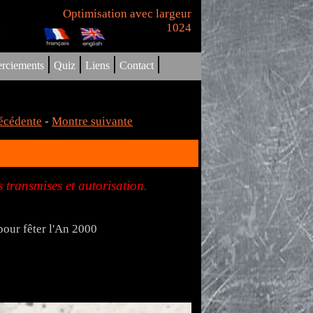
Optimisation avec largeur
1024
|
|
|
|
rciements
Quiz
Liens
Contact
écédente
-
Montre suivante
 transmises et autorisation.
our fêter l'An 2000