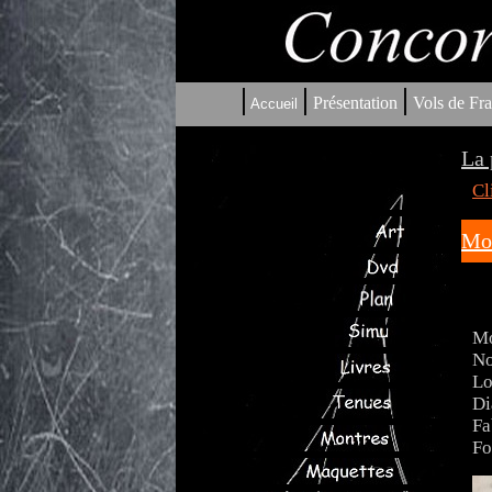
|
|
|
Présentation
Vols de Fra
Accueil
La 
Cl
Mon
Mo
No
Lo
Di
Fa
Fo