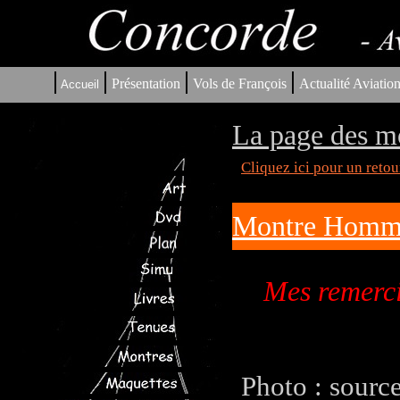
|
|
|
|
Présentation
Vols de François
Actualité Aviatio
Accueil
La page des m
Cliquez ici pour un reto
Montre Homme
Mes remerci
Photo : sourc