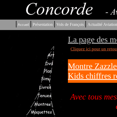
|
|
|
|
Présentation
Vols de François
Actualité Aviatio
Accueil
La page des m
Cliquez ici pour un reto
Montre Zazzle4
Kids chiffres 
Avec tous mes