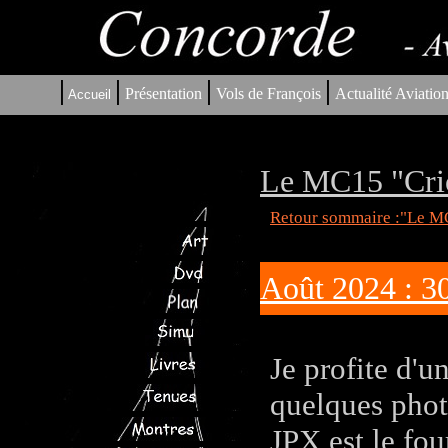
|
|
|
|
Présentation
Vols de François
Actualité Aviatio
Accueil
Le MC15 "Cric
Retour sommaire :"Le MC
Août 2024 : 3
Je profite d'u
quelques phot
JPX est le fou