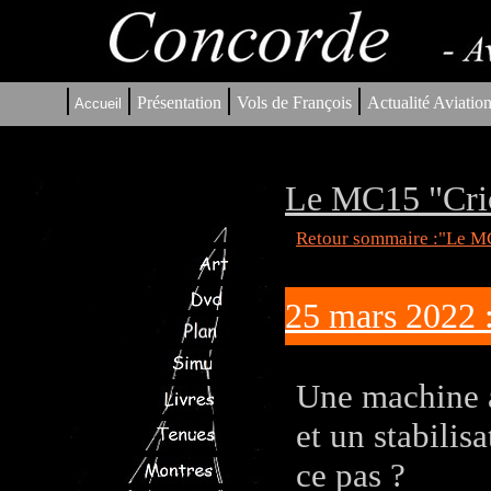
|
|
|
|
Présentation
Vols de François
Actualité Aviatio
Accueil
Le MC15 "Cric
Retour sommaire :"Le MC
25 mars 2022 
Une machine a
et un stabilis
ce pas ?