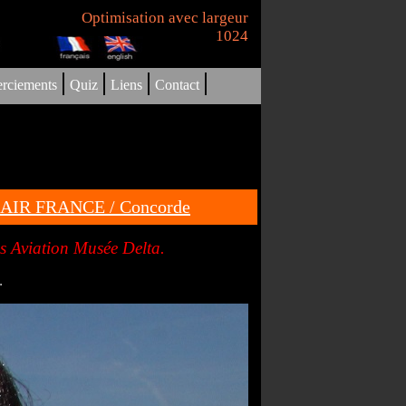
Optimisation avec largeur
1024
|
|
|
|
rciements
Quiz
Liens
Contact
ie AIR FRANCE / Concorde
is Aviation Musée Delta.
.