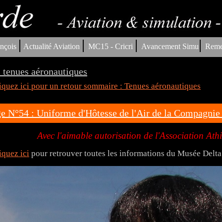
|
|
|
|
nçois
Actualité Aviation
MC15 - Cricri
Avancement Simu
Reme
 tenues aéronautiques
iquez ici pour un retour sommaire : Tenues aéronautiques
e N°54 : Uniforme d'Hôtesse de l'Air de la Compagn
Avec l'aimable autorisation de l'Association Ath
iquez ici
pour retrouver toutes les informations du Musée Delta