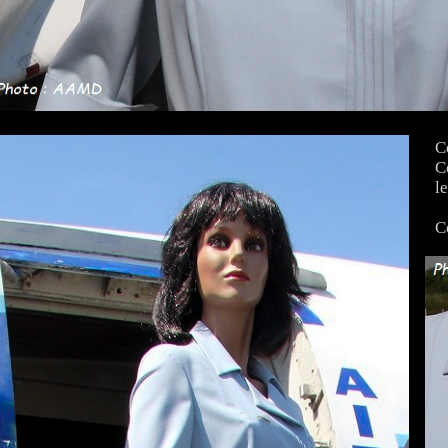
C
C
l
C