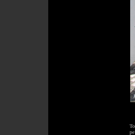
To
pe