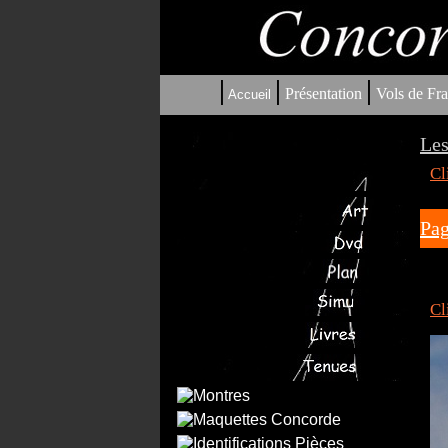
|
|
|
Présentation
Vols de Fra
Accueil
Les
Cl
Pag
Cl