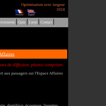
Optimisation avec largeur
1024
|
|
|
|
rciements
Quiz
Liens
Contact
ffaires
ions de diffusion, photos comprises.
ert aux passagers sur l'Espace Affaires
ts, dentifrice, écouteurs, lingettes