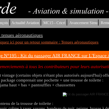
|
|
|
|
nçois
Actualité Aviation
MC15 - Cricri
Avancement Simu
Reme
 tenues aéronautiques
iquez ici pour un retour sommaire : Tenues aéronautiques
e N°195 : Kit du passager AIR FRANCE sur L'Espace A
emerciements à tous les contributeurs pour leurs autorisat
t vintage (certains objets n'étant plus autorisés aujourd'hui) off
 package comprenait une pochette + une trousse de toilette :
jama haut + bas + pantouffles + chaussettes
ntenu de la trousse de toilette :
soir, crême à raser, savons, bandeau de nuit, peigne, brosse à den