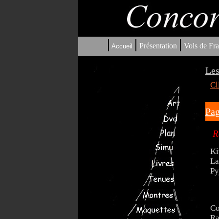
|
|
|
Présentation
Vols de Fra
Accueil
Les
Cl
Pag
R
Ki
La
Py
Co
Ra