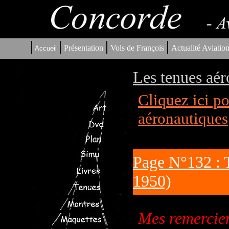
|
|
|
|
Présentation
Vols de François
Actualité Aviatio
Accueil
Les tenues aér
Cliquez ici p
aéronautiques
Page N°132 : 
1950)
Mes remerciem