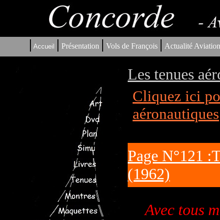
|
|
|
|
Présentation
Vols de François
Actualité Aviatio
Accueil
Les tenues aér
Cliquez ici p
aéronautiques
Page N°121 :Te
(1962)
Avec tous 