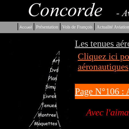
|
|
|
|
Présentation
Vols de François
Actualité Aviatio
Accueil
Les tenues aér
Cliquez ici p
aéronautiques
Page N°106 : 
Avec l'aima