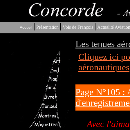
|
|
|
|
Présentation
Vols de François
Actualité Aviatio
Accueil
Les tenues aér
Cliquez ici p
aéronautiques
Page N°105 : 
d'enregistreme
Avec l'aima