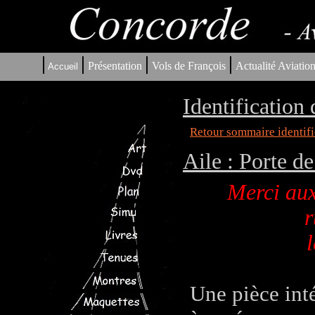
|
|
|
|
Présentation
Vols de François
Actualité Aviatio
Accueil
Identification
Retour sommaire identifi
Aile : Porte d
Merci aux
r
l
Une pièce inté