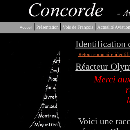
|
|
|
|
Présentation
Vols de François
Actualité Aviatio
Accueil
Identification
Retour sommaire identifi
Réacteur Olym
Merci aux
r
l
Voici une rac