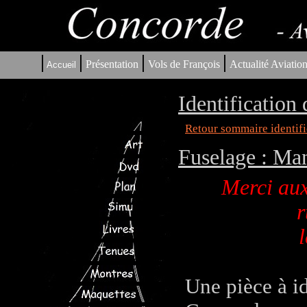
|
|
|
|
Présentation
Vols de François
Actualité Aviatio
Accueil
Identification
Retour sommaire identifi
Fuselage : Ma
Merci aux
r
l
Une pièce à id