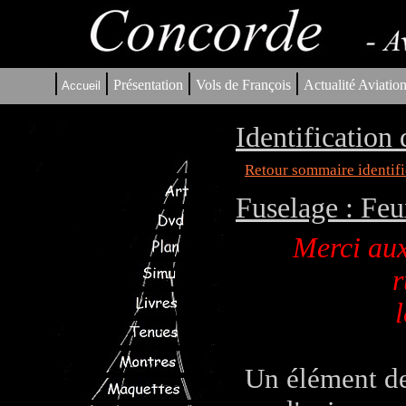
|
|
|
|
Présentation
Vols de François
Actualité Aviatio
Accueil
Identification
Retour sommaire identifi
Fuselage : Fe
Merci aux
r
l
Un élément de 