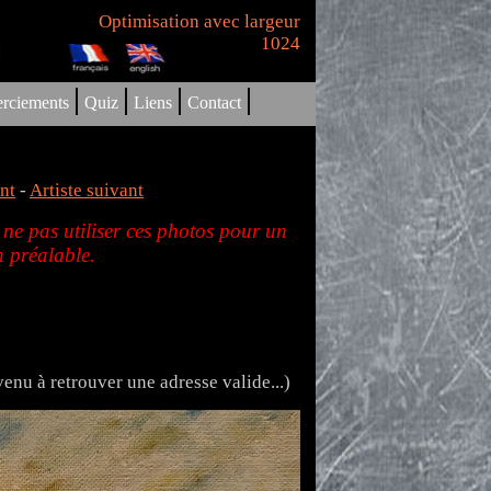
Optimisation avec largeur
1024
|
|
|
|
rciements
Quiz
Liens
Contact
nt
-
Artiste suivant
 ne pas utiliser ces photos pour un
 préalable.
rvenu à retrouver une adresse valide...)