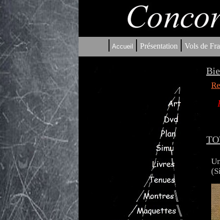
|
|
|
Présentation
Vols de Fra
Accueil
Bie
Re
TOW
Un
(S