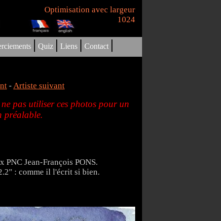
Optimisation avec largeur
1024
|
|
|
|
rciements
Quiz
Liens
Contact
nt
-
Artiste suivant
 ne pas utiliser ces photos pour un
 préalable.
ueux PNC Jean-François PONS.
2" : comme il l'écrit si bien.