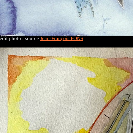
édit photo : source
Jean-François PONS