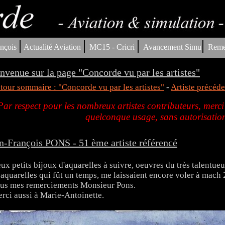
|
|
|
|
nçois
Actualité Aviation
MC15 - Cricri
Avancement Simu
Reme
nvenue sur la page "Concorde vu par les artistes"
tour sommaire : "Concorde vu par les artistes"
-
Artiste précéde
Par respect pour les nombreux artistes contributeurs, merci
quelconque usage, sans autorisation
n-François PONS - 51 ème artiste référencé
ux petits bijoux d'aquarelles à suivre, oeuvres du très talent
..aquarelles qui fût un temps, me laissaient encore voler à mach 2.
us mes remerciements Monsieur Pons.
rci aussi à Marie-Antoinette.