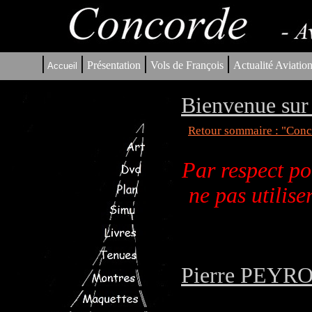
|
|
|
|
Présentation
Vols de François
Actualité Aviatio
Accueil
Bienvenue sur 
Retour sommaire : "Conco
Par respect po
ne pas utilis
Pierre PEYROL