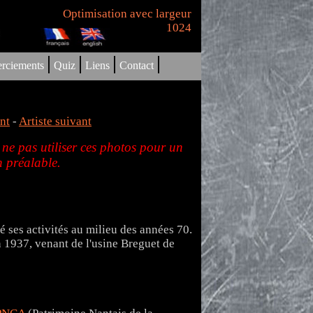
Optimisation avec largeur
1024
|
|
|
|
rciements
Quiz
Liens
Contact
nt
-
Artiste suivant
 ne pas utiliser ces photos pour un
 préalable.
 ses activités au milieu des années 70.
 1937, venant de l'usine Breguet de