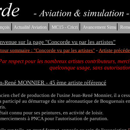
|
|
|
|
nçois
Actualité Aviation
MC15 - Cricri
Avancement Simu
Reme
nvenue sur la page "Concorde vu par les artistes"
tour sommaire : "Concorde vu par les artistes"
-
Artiste précéde
Par respect pour les nombreux artistes contributeurs, merci
quelconque usage, sans autorisation
n-René MONNIER - 45 ème artiste référencé
cien chef de production de l'usine Jean-René Monnier, il a cessé
 a participé au démarrage du site aéronautique de Bouguenais en
ris.
 était connu pour ses peintures, en activité de loisir.
merciements à PNCA pour l'autorisation de parution.