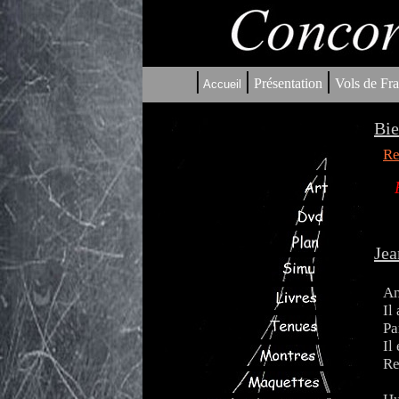
|
|
|
Présentation
Vols de Fra
Accueil
Bie
Re
Jea
An
Il
Pa
Il
Re