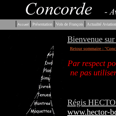
|
|
|
|
Présentation
Vols de François
Actualité Aviatio
Accueil
Bienvenue sur 
Retour sommaire : "Conco
Par respect po
ne pas utilis
Régis HECTOR 
www.hector-b