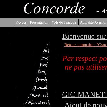
|
|
|
|
Présentation
Vols de François
Actualité Aviatio
Accueil
Bienvenue sur 
Retour sommaire : "Conco
Par respect po
ne pas utilis
GIO MANETTA -
Ajout de nouv