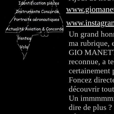
www.giomanet
www.instagram
Un grand honn
ma rubrique, e
GIO MANETTA, 
reconnue, a te
certainement p
Foncez direct
découvrir tout
Un immmmmme
dire de plus ?