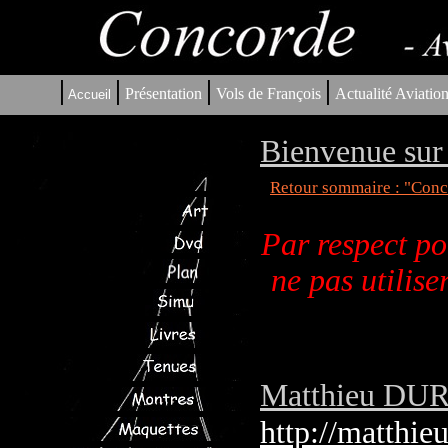
|
|
|
|
Présentation
Vols de François
Actualité Aviatio
Accueil
Bienvenue sur 
Retour sommaire : "Conco
Par respect po
ne pas utilis
Matthieu DURA
http://matthie