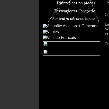
To
Cr
La
Ve
Et
ac
Ce