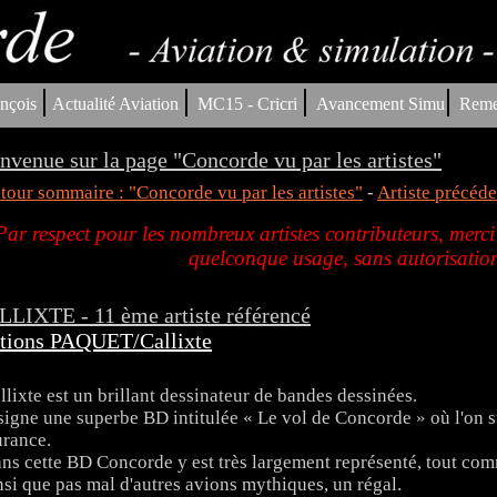
|
|
|
|
nçois
Actualité Aviation
MC15 - Cricri
Avancement Simu
Reme
nvenue sur la page "Concorde vu par les artistes"
tour sommaire : "Concorde vu par les artistes"
-
Artiste précéde
Par respect pour les nombreux artistes contributeurs, merci
quelconque usage, sans autorisation
LIXTE - 11 ème artiste référencé
tions PAQUET/Callixte
llixte est un brillant dessinateur de bandes dessinées.
 signe une superbe BD intitulée « Le vol de Concorde » où l'on su
rance.
ns cette BD Concorde y est très largement représenté, tout 
nsi que pas mal d'autres avions mythiques, un régal.