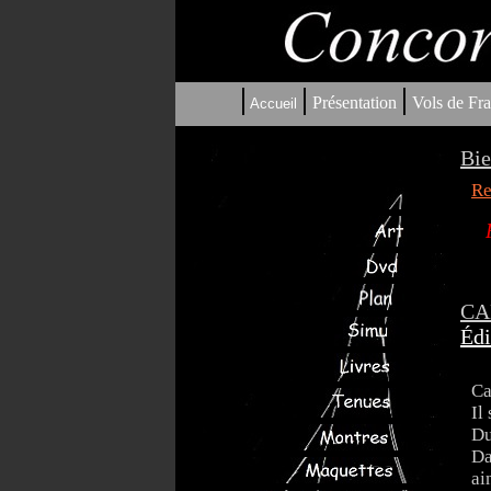
|
|
|
Présentation
Vols de Fra
Accueil
Bie
Re
CAL
Édi
Ca
Il
Du
Da
ai