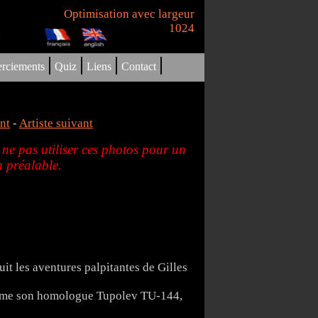
Optimisation avec largeur
1024
|
|
|
|
rciements
Quiz
Liens
Contact
nt
-
Artiste suivant
 ne pas utiliser ces photos pour un
 préalable.
it les aventures palpitantes de Gilles
comme son homologue Tupolev TU-144,