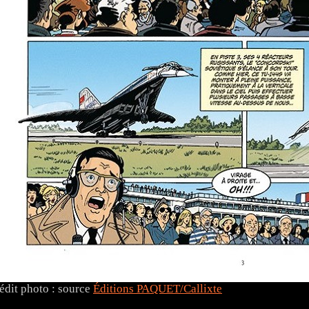
édit photo : source
Éditions PAQUET/Callixte