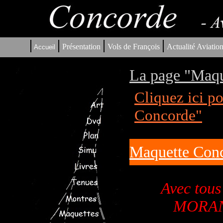
|
|
|
|
Présentation
Vols de François
Actualité Aviatio
Accueil
La page "Maqu
Cliquez ici p
Concorde"
Maquette Conc
Avec tou
MORAND 