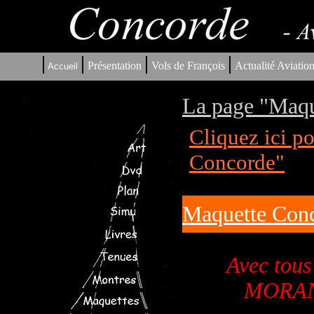
|
|
|
|
Présentation
Vols de François
Actualité Aviatio
Accueil
La page "Maqu
Cliquez ici p
Concorde"
Maquette Conc
Avec tou
MORAND 