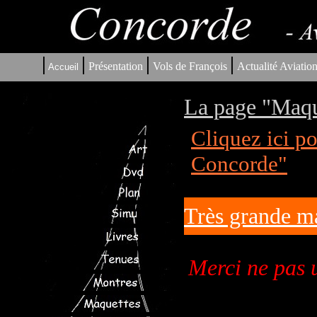
|
|
|
|
Présentation
Vols de François
Actualité Aviatio
Accueil
La page "Maqu
Cliquez ici p
Concorde"
Très grande m
Merci ne pas 