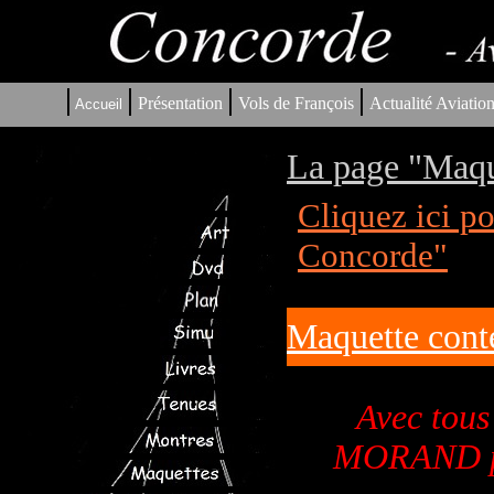
|
|
|
|
Présentation
Vols de François
Actualité Aviatio
Accueil
La page "Maqu
Cliquez ici p
Concorde"
Maquette con
Avec tou
MORAND pou