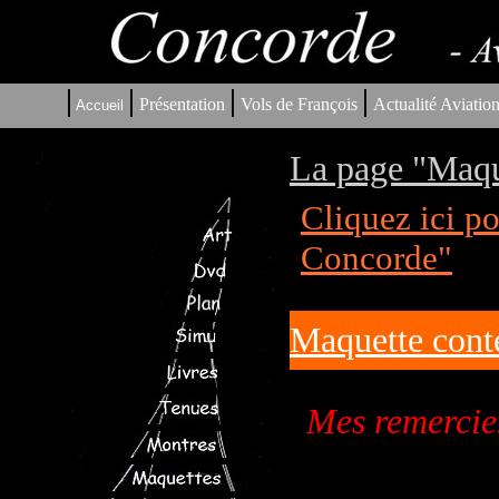
|
|
|
|
Présentation
Vols de François
Actualité Aviatio
Accueil
La page "Maqu
Cliquez ici p
Concorde"
Maquette cont
Mes remercie