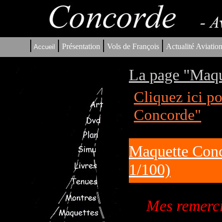
|
|
|
|
Présentation
Vols de François
Actualité Aviatio
Accueil
La page "Maqu
Cliquez ici p
Concorde"
Maquette Conc
1/100)
Mes remerci