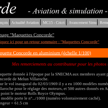
|
|
|
|
nçois
Actualité Aviation
MC15 - Cricri
Avancement Simu
Reme
page "Maquettes Concorde"
iquez ici pour un retour sommaire : "Maquettes Concorde"
uette Concorde en aluminium (échelle 1/100)
Mes remerciements au contributeur pour les photos t
quette donnée à l'époque par la SNECMA aux membres ayant pa
ncorde de Melun Villaroche.
ur le vol inaugural du 02/03/1969 il y a eu 1000 modèles numé
llaroche pour le réglage des moteurs, et 500 autres donnés en An
 point le moteur Rolls Royce Olympus.
 modèle porte le n°.../1000 (numéro volontairement caché).
ngeur = 61.5 cm