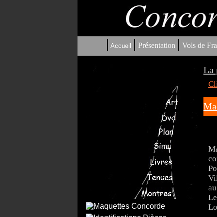
|
|
|
Présentation
Vols de Fra
Accueil
La 
Cl
Maq
Ma
co
Po
Vi
au
Le
Lo