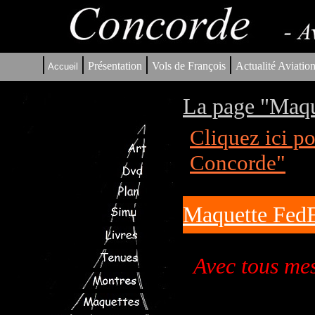
|
|
|
|
Présentation
Vols de François
Actualité Aviatio
Accueil
La page "Maqu
Cliquez ici p
Concorde"
Maquette FedE
Avec tous me