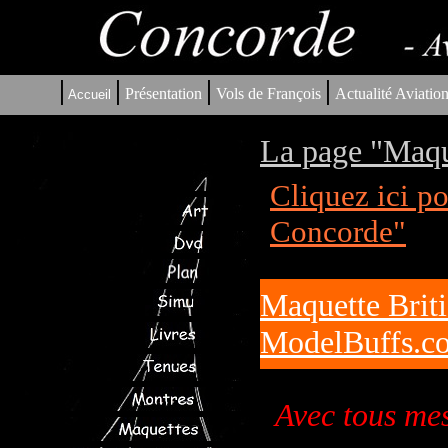
|
|
|
|
Présentation
Vols de François
Actualité Aviatio
Accueil
La page "Maqu
Cliquez ici p
Concorde"
Maquette Brit
ModelBuffs.c
Avec tous me