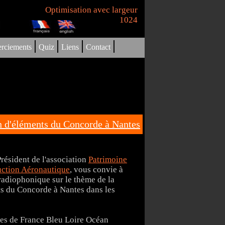
Optimisation avec largeur
1024
|
|
|
|
rciements
Quiz
Liens
Contact
n d'éléments du Concorde à Nantes
résident de l'association
Patrimoine
uction Aéronautique
, vous convie à
 radiophonique sur le thème de la
ts du Concorde à Nantes dans les
des de France Bleu Loire Océan