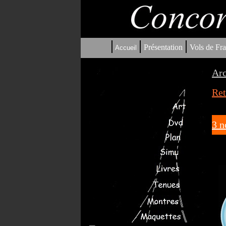
|
|
|
Présentation
Vols de Fra
Accueil
Arc
Ret
3 n