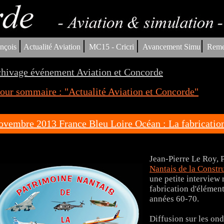
|
|
|
|
nçois
Actualité Aviation
MC15 - Cricri
Avancement Simu
Reme
hivage événement Aviation et Concorde
our sommaire : "Actualité Aviation et Concorde"
ovembre 2013 France Bleu Loire Océan : La fabricatio
Jean-Pierre Le Roy, P
Nantais de la Constr
une petite interview
fabrication d'élémen
années 60-70.
Diffusion sur les on