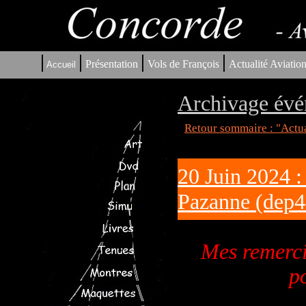
|
|
|
|
Présentation
Vols de François
Actualité Aviatio
Accueil
Archivage évé
Retour sommaire : "Actua
20 Juin 2024 
Pazanne (dep4
Mes remerci
p