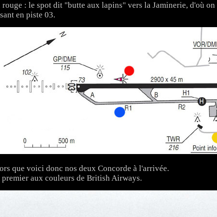
 rouge : le spot dit "butte aux lapins" vers la Jaminerie, d'où o
sant en piste 03.
ors que voici donc nos deux Concorde à l'arrivée.
 premier aux couleurs de British Airways.