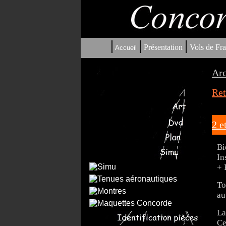
|
|
|
Présentation
Vols de Fra
Accueil
Arc
Ret
2 e
Bi
In
+ 
To
au
La
Ce