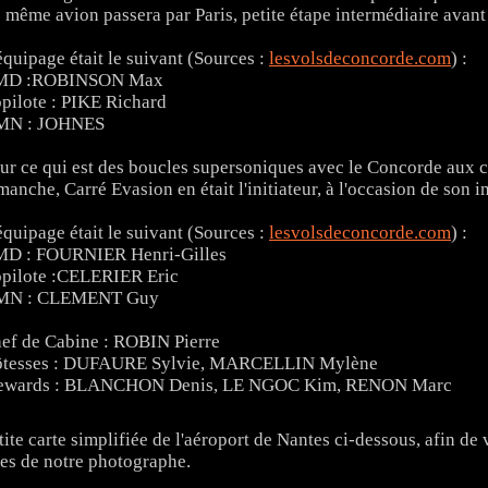
 même avion passera par Paris, petite étape intermédiaire avant 
équipage était le suivant (Sources :
lesvolsdeconcorde.com
) :
MD :ROBINSON Max
pilote : PIKE Richard
MN : JOHNES
ur ce qui est des boucles supersoniques avec le Concorde aux c
manche, Carré Evasion en était l'initiateur, à l'occasion de son 
équipage était le suivant (Sources :
lesvolsdeconcorde.com
) :
D : FOURNIER Henri-Gilles
pilote :CELERIER Eric
MN : CLEMENT Guy
ef de Cabine : ROBIN Pierre
tesses : DUFAURE Sylvie, MARCELLIN Mylène
ewards : BLANCHON Denis, LE NGOC Kim, RENON Marc
tite carte simplifiée de l'aéroport de Nantes ci-dessous, afin de v
es de notre photographe.