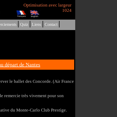
Optimisation avec largeur
1024
|
|
|
|
rciements
Quiz
Liens
Contact
au départ de Nantes
rver le ballet des Concorde. (Air France
e le remercie très vivement pour son
iative du Monte-Carlo Club Prestige.