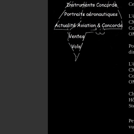
Ce
L'
C
Co
O
Po
di
L'
CM
Co
O
Ch
Hô
St
Pe
vu