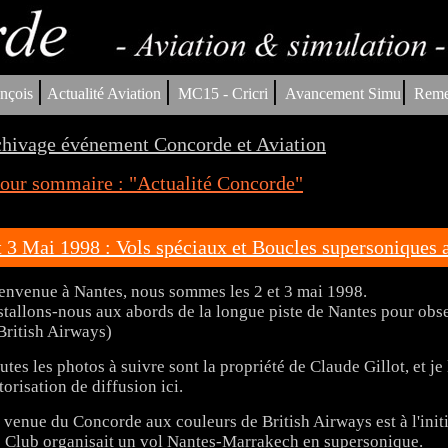
|
|
|
|
nçois
Actualité Aviation
MC15 - Cricri
Avancement Simu
Reme
hivage événement Concorde et Aviation
our sommaire : "Actualité Concorde"
t 3 Mai 1998 : Vols spéciaux et Boucles supersoniques 
envenue à Nantes, nous sommes les 2 et 3 mai 1998.
stallons-nous aux abords de la longue piste de Nantes pour obse
British Airways)
utes les photos à suivre sont la propriété de Claude Gillot, et j
torisation de diffusion ici.
 venue du Concorde aux couleurs de British Airways est à l'init
 Club organisait un vol Nantes-Marrakech en supersonique.