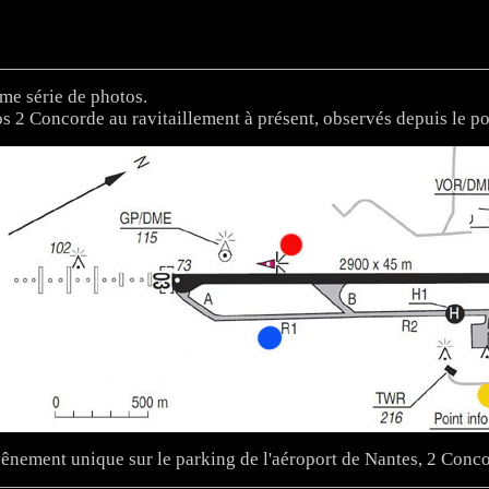
me série de photos.
s 2 Concorde au ravitaillement à présent, observés depuis le poi
ênement unique sur le parking de l'aéroport de Nantes, 2 Con