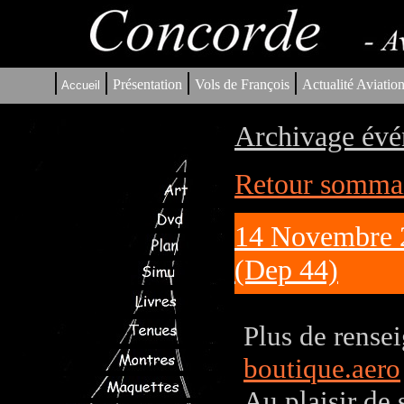
|
|
|
|
Présentation
Vols de François
Actualité Aviatio
Accueil
Archivage évé
Retour sommair
14 Novembre 2
(Dep 44)
Plus de rensei
boutique.aero
Au plaisir de 