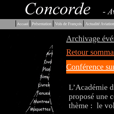
|
|
|
|
Présentation
Vols de François
Actualité Aviatio
Accueil
Archivage évé
Retour sommair
Conférence sur
L’Académie de
proposé une c
thème : le vol