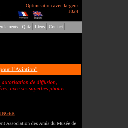
Optimisation avec largeur
1024
|
|
|
|
rciements
Quiz
Liens
Contact
pour l’Aviation"
utorisation de diffusion,
res, avec ses superbes photos
ETINGER
nt Association des Amis du Musée de