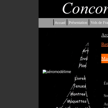
|
|
|
Présentation
Vols de Fra
Accueil
Arc
Ret
Mai
Ém
So
Au