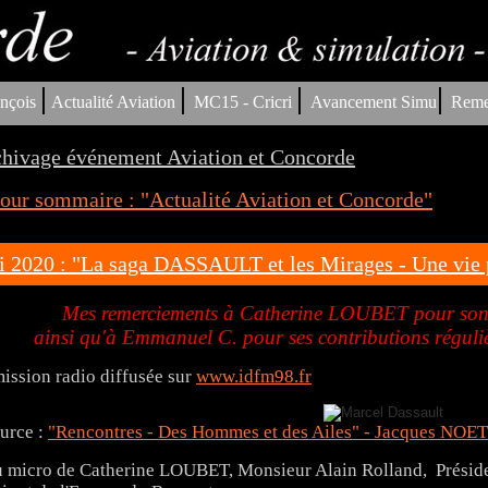
|
|
|
|
nçois
Actualité Aviation
MC15 - Cricri
Avancement Simu
Reme
hivage événement Aviation et Concorde
our sommaire : "Actualité Aviation et Concorde"
 2020 : "La saga DASSAULT et les Mirages - Une vie 
Mes remerciements à Catherine LOUBET pour son a
ainsi qu'à Emmanuel C. pour ses contributions réguliè
ission radio diffusée sur
www.idfm98.fr
urce :
"Rencontres - Des Hommes et des Ailes" - Jacques NO
 micro de Catherine LOUBET, Monsieur Alain Rolland, Préside