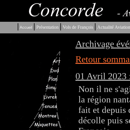
|
|
|
|
Présentation
Vols de François
Actualité Aviatio
Accueil
Archivage év
Retour sommair
01 Avril 2023 
Non il ne s'ag
la région nant
fait et depui
décolle puis s