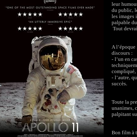
leur humour
du public, 
les images i
palpable du
Tout devrai
A l’époque 
discours :
- l’un en ca
techniqueme
compliqué, 
- l’autre, q
succès.
Toute la pre
unanimes, c’
palpitant su
Bon film à t