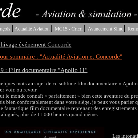
|
|
|
|
nçois
Actualité Aviation
MC15 - Cricri
Avancement Simu
Reme
hivage événement Concorde
our sommaire : "Actualité Aviation et Concorde"
9 : Film documentaire "Apollo 11"
elques mots au sujet de ce sublime film documentaire « Apollo 
ler voir, ou revoir.
ut le monde connaît « parfaitement » bien cette aventure du pre
sis bien confortablement dans votre siège, je peux vous parier q
ce fantastique film documentaire reprenant des enregistrements
talogués, plus de 11 000 heures quand même.
Les intonat