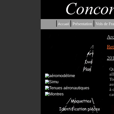
|
|
|
Présentation
Vols de Fra
Accueil
Arc
Ret
201
Qu
al
To
as
à 
ca