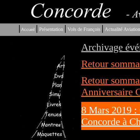
|
|
|
|
Présentation
Vols de François
Actualité Aviatio
Accueil
Archivage évé
Retour sommair
Retour sommai
Anniversaire 
8 Mars 2019 :
Concorde à C