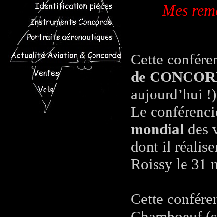
Mes reme
Cette confére
de CONCO
aujourd’hui !)
Le conférenci
mondial
des v
dont il réalis
Roissy le 31 
Cette conféren
Chamboeuf (s